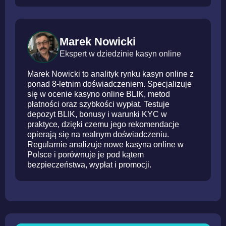
Marek Nowicki
Ekspert w dziedzinie kasyn online
Marek Nowicki to analityk rynku kasyn online z
ponad 8-letnim doświadczeniem. Specjalizuje
się w ocenie kasyno online BLIK, metod
płatności oraz szybkości wypłat. Testuje
depozyt BLIK, bonusy i warunki KYC w
praktyce, dzięki czemu jego rekomendacje
opierają się na realnym doświadczeniu.
Regularnie analizuje nowe kasyna online w
Polsce i porównuje je pod kątem
bezpieczeństwa, wypłat i promocji.