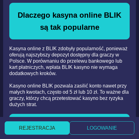
Dlaczego kasyna online BLIK
są tak popularne
Kasyna online z BLIK zdobyły popularność, ponieważ
oferują najszybszy depozyt dostępny dla graczy w
Polsce. W porównaniu do przelewu bankowego lub
kart płatniczych, wpłata BLIK kasyno nie wymaga
dodatkowych kroków.
Kasyno online BLIK pozwala zasilić konto nawet przy
małych kwotach, często od 5 zł lub 10 zł. To ważne dla
graczy, którzy chcą przetestować kasyno bez ryzyka
dużych strat.
Czy kasyno online BLIK jest
REJESTRACJA
LOGOWANIE
bezpieczne