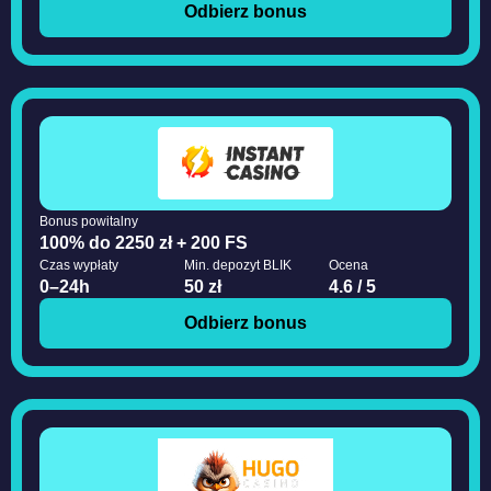
Odbierz bonus
Bonus powitalny
100% do 2250 zł + 200 FS
Czas wypłaty
Min. depozyt BLIK
Ocena
0–24h
50 zł
4.6 / 5
Odbierz bonus