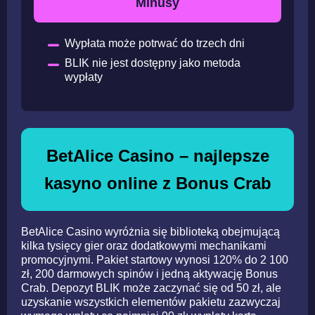
Minusy
Wypłata może potrwać do trzech dni
BLIK nie jest dostępny jako metoda
wypłaty
BetAlice Casino – najlepsze
kasyno online z Bonus Crab
BetAlice Casino wyróżnia się biblioteką obejmującą
kilka tysięcy gier oraz dodatkowymi mechanikami
promocyjnymi. Pakiet startowy wynosi 120% do 2 100
zł, 200 darmowych spinów i jedną aktywację Bonus
Crab. Depozyt BLIK może zaczynać się od 50 zł, ale
uzyskanie wszystkich elementów pakietu zazwyczaj