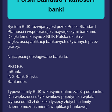
banki
System BLIK rozwijany jest przez Polski Standard
Płatności i współpracuje z największymi bankami.
Dzięki temu kasyno z BLIK Polska działa z
większością aplikacji bankowych używanych przez
graczy.
Najczęściej obsługiwane banki to:
PKO BP.
mBank.
ING Bank Śląski.
Santander.
Typowe limity BLIK w kasynie online zależą od banku.
Dla większości użytkowników pojedyncza wpłata
wynosi od 50 zł do kilku tysięcy złotych, a limity
dzienne można zmienić w aplikacji bankowej.