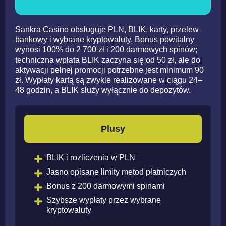
Sankra Casino obsługuje PLN, BLIK, karty, przelew
bankowy i wybrane kryptowaluty. Bonus powitalny
wynosi 100% do 2 700 zł i 200 darmowych spinów;
techniczna wpłata BLIK zaczyna się od 50 zł, ale do
aktywacji pełnej promocji potrzebne jest minimum 90
zł. Wypłaty kartą są zwykle realizowane w ciągu 24–
48 godzin, a BLIK służy wyłącznie do depozytów.
Plusy
BLIK i rozliczenia w PLN
Jasno opisane limity metod płatniczych
Bonus z 200 darmowymi spinami
Szybsze wypłaty przez wybrane
kryptowaluty