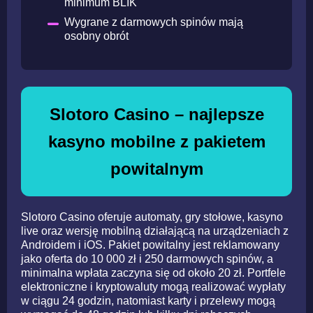
minimum BLIK
Wygrane z darmowych spinów mają
osobny obrót
Slotoro Casino – najlepsze
kasyno mobilne z pakietem
powitalnym
Slotoro Casino oferuje automaty, gry stołowe, kasyno
live oraz wersję mobilną działającą na urządzeniach z
Androidem i iOS. Pakiet powitalny jest reklamowany
jako oferta do 10 000 zł i 250 darmowych spinów, a
minimalna wpłata zaczyna się od około 20 zł. Portfele
elektroniczne i kryptowaluty mogą realizować wypłaty
w ciągu 24 godzin, natomiast karty i przelewy mogą