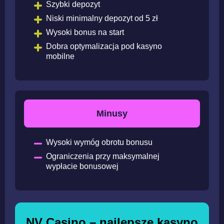
Szybki depozyt
Niski minimalny depozyt od 5 zł
Wysoki bonus na start
Dobra optymalizacja pod kasyno
mobilne
Minusy
Wysoki wymóg obrotu bonusu
Ograniczenia przy maksymalnej
wypłacie bonusowej
NV Casino – najlepsze kasyno