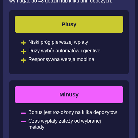
wymagać do 48 godzin lub kilku dni roboczych.
Plusy
Niski próg pierwszej wpłaty
Duży wybór automatów i gier live
Responsywna wersja mobilna
Minusy
Bonus jest rozłożony na kilka depozytów
Czas wypłaty zależy od wybranej
metody