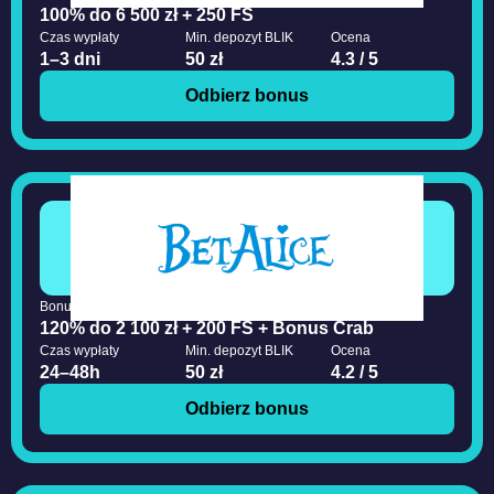
100% do 6 500 zł + 250 FS
Czas wypłaty
Min. depozyt BLIK
Ocena
1–3 dni
50 zł
4.3 / 5
Odbierz bonus
Bonus powitalny
120% do 2 100 zł + 200 FS + Bonus Crab
Czas wypłaty
Min. depozyt BLIK
Ocena
24–48h
50 zł
4.2 / 5
Odbierz bonus