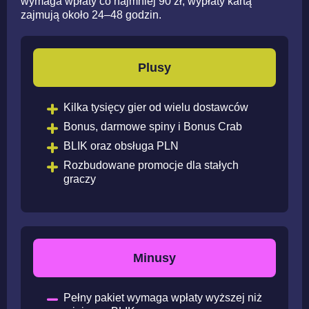
wymaga wpłaty co najmniej 90 zł; wypłaty kartą
zajmują około 24–48 godzin.
Plusy
Kilka tysięcy gier od wielu dostawców
Bonus, darmowe spiny i Bonus Crab
BLIK oraz obsługa PLN
Rozbudowane promocje dla stałych
graczy
Minusy
Pełny pakiet wymaga wpłaty wyższej niż