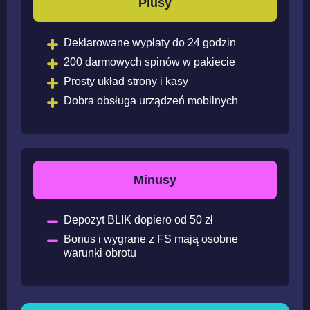
Plusy
Deklarowane wypłaty do 24 godzin
200 darmowych spinów w pakiecie
Prosty układ strony i kasy
Dobra obsługa urządzeń mobilnych
Minusy
Depozyt BLIK dopiero od 50 zł
Bonus i wygrane z FS mają osobne
warunki obrotu