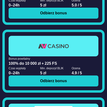
Czas wypłaty
Min. depozyt BLIK
Ocena
0–24h
5 zł
5.0 / 5
Odbierz bonus
Bonus powitalny
100% do 10 000 zł + 225 FS
Czas wypłaty
Min. depozyt BLIK
Ocena
0–24h
5 zł
4.9 / 5
Odbierz bonus