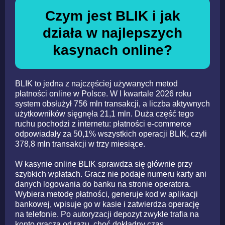
Czym jest BLIK i jak
działa w najlepszych
kasynach online?
BLIK to jedna z najczęściej używanych metod
płatności online w Polsce. W I kwartale 2026 roku
system obsłużył 756 mln transakcji, a liczba aktywnych
użytkowników sięgnęła 21,1 mln. Duża część tego
ruchu pochodzi z internetu: płatności e-commerce
odpowiadały za 50,1% wszystkich operacji BLIK, czyli
378,8 mln transakcji w trzy miesiące.
W kasynie online BLIK sprawdza się głównie przy
szybkich wpłatach. Gracz nie podaje numeru karty ani
danych logowania do banku na stronie operatora.
Wybiera metodę płatności, generuje kod w aplikacji
bankowej, wpisuje go w kasie i zatwierdza operację
na telefonie. Po autoryzacji depozyt zwykle trafia na
konto gracza od razu, choć dokładny czas